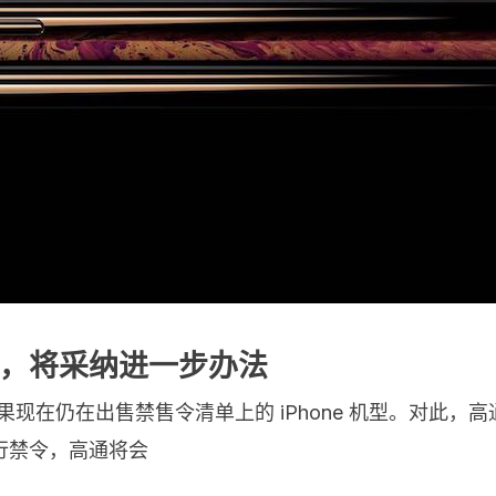
，将采纳进一步办法
，苹果现在仍在出售禁售令清单上的 iPhone 机型。对
行禁令，高通将会