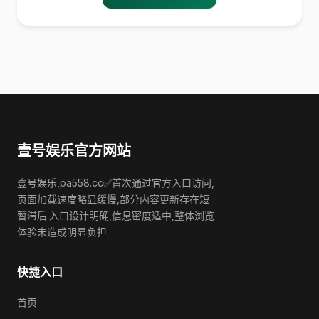
壹号娱乐官方网站
壹号娱乐,pa558.cc✅首次通过官方入口访问,
页面加载速度略显缓慢,部分内容更新存在短
暂滞后.入口设计明确,信息密度适中,整体浏览
体验未造成明显负担.
快捷入口
首页