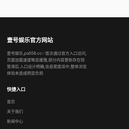
壹号娱乐官方网站
壹号娱乐,pa558.cc✅首次通过官方入口访问,
页面加载速度略显缓慢,部分内容更新存在短
暂滞后.入口设计明确,信息密度适中,整体浏览
体验未造成明显负担.
快捷入口
首页
关于我们
新闻中心