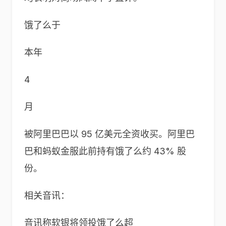
饿了么于
本年
4
月
被阿里巴巴以 95 亿美元全资收买。阿里巴
巴和蚂蚁金服此前持有饿了么约 43% 股
份。
相关音讯：
音讯称软银将领投饿了么超