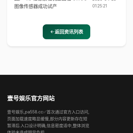
图像传感器成功试产
01:25:21
返回资讯列表
壹号娱乐官方网站
壹号娱乐,pa558.cc✅首次通过官方入口访问,
页面加载速度略显缓慢,部分内容更新存在短
暂滞后.入口设计明确,信息密度适中,整体浏览
体验未造成明显负担.