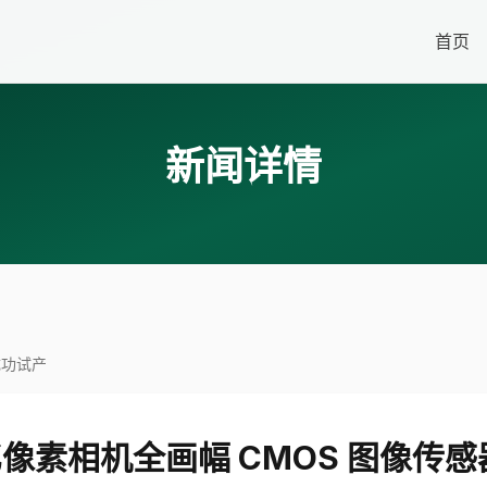
首页
新闻详情
成功试产
8 亿像素相机全画幅 CMOS 图像传