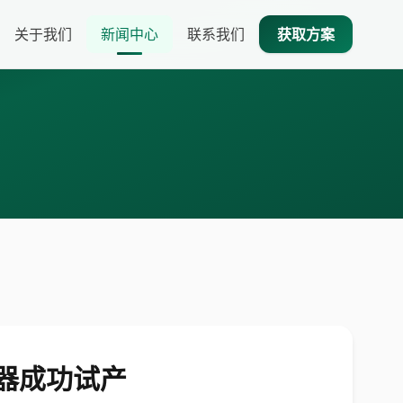
关于我们
新闻中心
联系我们
获取方案
感器成功试产