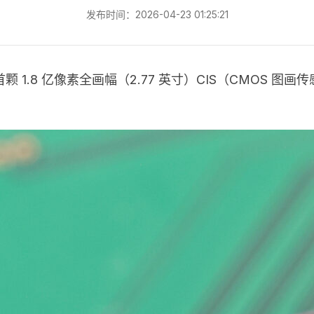
发布时间：2026-04-23 01:25:21
1.8 亿像素全画幅（2.77 英寸）CIS（CMOS 