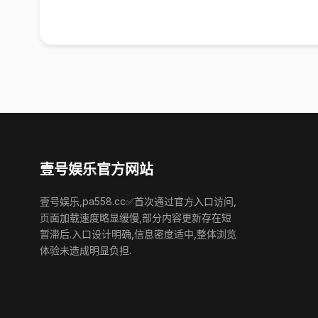
壹号娱乐官方网站
壹号娱乐,pa558.cc✅首次通过官方入口访问,
页面加载速度略显缓慢,部分内容更新存在短
暂滞后.入口设计明确,信息密度适中,整体浏览
体验未造成明显负担.