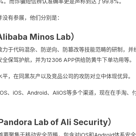
%。而诈骗短信辨认准确率更是声称到达了99.8%。
并没有参展，他们分别是：
aba Minos Lab）
致力于代码混杂、防逆向、防篡改等技能范畴的研制，并
保驾护航，并为12306 APP供给防黄牛下单功用等。
水平，在同黑灰产以及竞品公司的攻防对立中体现优异。
OS、iOS、Android、AliOS等多个渠道，现在在
a Lab of Ali Security）
首要聚集于移动安全范畴，包含对iOS和Android体系