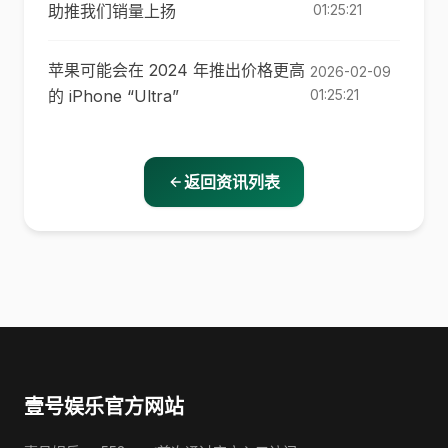
助推我们销量上扬
01:25:21
苹果可能会在 2024 年推出价格更高
2026-02-09
的 iPhone “Ultra”
01:25:21
返回资讯列表
壹号娱乐官方网站