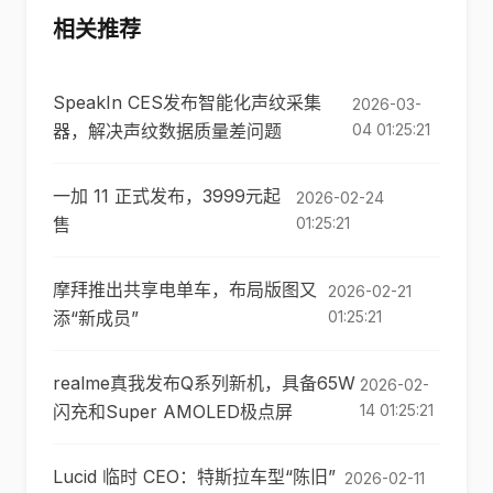
相关推荐
SpeakIn CES发布智能化声纹采集
2026-03-
器，解决声纹数据质量差问题
04 01:25:21
一加 11 正式发布，3999元起
2026-02-24
售
01:25:21
摩拜推出共享电单车，布局版图又
2026-02-21
添“新成员”
01:25:21
realme真我发布Q系列新机，具备65W
2026-02-
闪充和Super AMOLED极点屏
14 01:25:21
Lucid 临时 CEO：特斯拉车型“陈旧”
2026-02-11