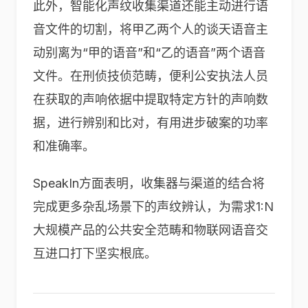
此外，智能化声纹收集渠道还能主动进行语
音文件的切割，将甲乙两个人的谈天语音主
动别离为“甲的语音”和“乙的语音”两个语音
文件。在刑侦技侦范畴，便利公安执法人员
在获取的声响依据中提取特定方针的声响数
据，进行辨别和比对，有用进步破案的功率
和准确率。
SpeakIn方面表明，收集器与渠道的结合将
完成更多杂乱场景下的声纹辨认，为需求1:N
大规模产品的公共安全范畴和物联网语音交
互进口打下坚实根底。