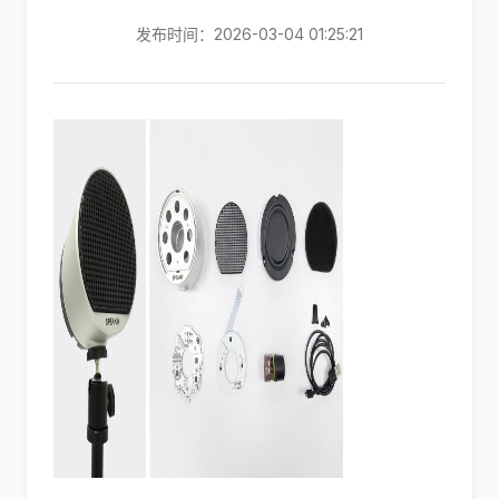
发布时间：2026-03-04 01:25:21