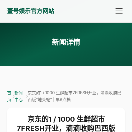
壹号娱乐官方网站
新闻详情
首
新闻
京东的1 / 1000 生鲜超市7FRESH开业，滴滴收购巴
›
›
页
中心
西版“地头蛇” | 早8点档
京东的1 / 1000 生鲜超市
7FRESH开业，滴滴收购巴西版