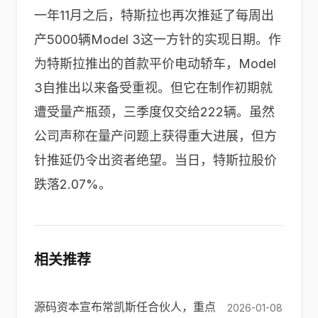
一年11月之后，特斯拉也再次推延了每周出
产5000辆Model 3这一方针的实现日期。作
为特斯拉推出的首款平价电动轿车，Model
3自推出以来备受重视。但它在制作初期就
遭受量产瓶颈，三季度仅交给222辆。虽然
公司声称在量产问题上获得重大进展，但方
针推延仍令出资者绝望。当日，特斯拉股价
跌落2.07%。
相关推荐
源码资本宣布常凯斯任合伙人，重点
2026-01-08