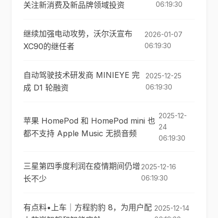
关注新消费及新品牌领域投资
06:19:30
继续加强电动攻势，沃尔沃宣布
2026-01-07
XC90的继任者
06:19:30
自动驾驶技术研发商 MINIEYE 完
2025-12-25
成 D1 轮融资
06:19:30
2025-12-
苹果 HomePod 和 HomePod mini 也
24
都不支持 Apple Music 无损音频
06:19:30
三星第四季度利润在疫情期间仍增
2025-12-16
长不少
06:19:30
有点料•上车｜方程豹豹 8，为用户配
2025-12-14