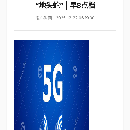
“地头蛇” | 早8点档
发布时间：2025-12-22 06:19:30