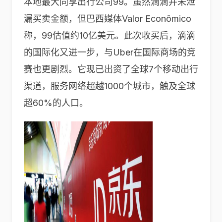
本地最大同享出行公司99。虽然滴滴并未泄
漏买卖金额，但巴西媒体Valor Econômico
称，99估值约10亿美元。此次收买后，滴滴
的国际化又进一步，与Uber在国际商场的竞
赛也更剧烈。它现已出资了全球7个移动出行
渠道，服务网络超越1000个城市，触及全球
超60%的人口。