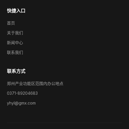
快捷入口
首页
关于我们
新闻中心
联系我们
联系方式
郑州产业功能区范围内办公地点
0371-89204683
yhyl@gmx.com