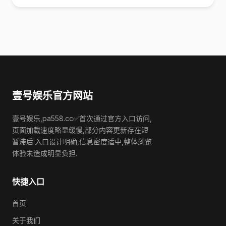
壹号娱乐官方网站
壹号娱乐,pa558.cc✅首次通过官方入口访问,
页面加载速度略显缓慢,部分内容更新存在短
暂滞后.入口设计明确,信息密度适中,整体浏览
体验未造成明显负担.
快捷入口
首页
关于我们