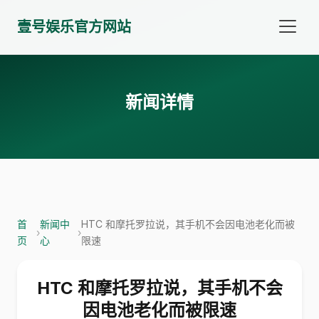
壹号娱乐官方网站
新闻详情
首
新闻中
HTC 和摩托罗拉说，其手机不会因电池老化而被
›
›
页
心
限速
HTC 和摩托罗拉说，其手机不会
因电池老化而被限速