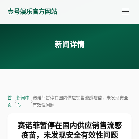
壹号娱乐官方网站
新闻详情
首
新闻中
赛诺菲暂停在国内供应销售流感疫苗，未发现安全
›
›
页
心
有效性问题
赛诺菲暂停在国内供应销售流感
疫苗，未发现安全有效性问题