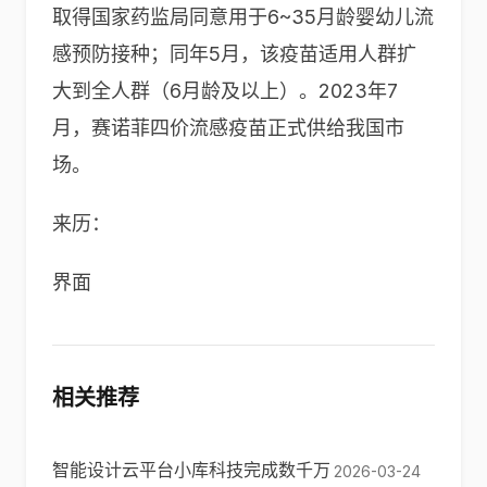
取得国家药监局同意用于6~35月龄婴幼儿流
感预防接种；同年5月，该疫苗适用人群扩
大到全人群（6月龄及以上）。2023年7
月，赛诺菲四价流感疫苗正式供给我国市
场。
来历：
界面
相关推荐
智能设计云平台小库科技完成数千万
2026-03-24