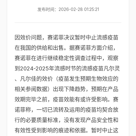
发布时间：2026-02-28 01:25:21
因效价问题，赛诺菲决议暂时中止流感疫苗
在我国的供给和出售。据赛诺菲方面介绍，
赛诺菲在进行继续稳定性调查过程中，观察
到2024-2025年流感时节的流感疫苗凡尔灵
、凡尔佳的效价（疫苗发生预期生物效应的
相关参阅数据）出现下降趋势，预期在产品
效期完毕之前，疫苗效能有或许受影响。赛
诺菲称，一切已流转及运用的疫苗均契合放
行的必要质量标准，没有发现产品安全性和
有效性受到影响的痕迹和依据。暂时中止这