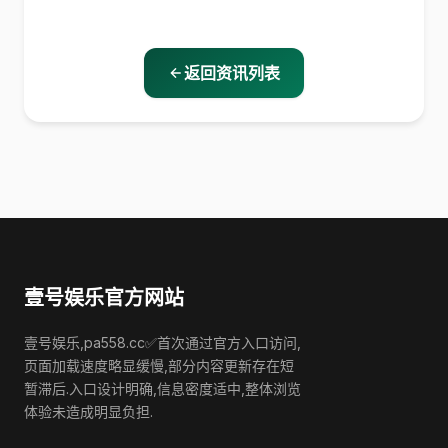
返回资讯列表
壹号娱乐官方网站
壹号娱乐,pa558.cc✅首次通过官方入口访问,
页面加载速度略显缓慢,部分内容更新存在短
暂滞后.入口设计明确,信息密度适中,整体浏览
体验未造成明显负担.