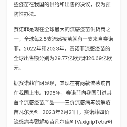
些疫苗在我国的供给和出售的决议，仅为预
防性办法。
赛诺菲是现在全球最大的流感疫苗供货商之
一，全球每2.5支流感疫苗就有一支来自赛诺
菲。2022年和2023年，赛诺菲流感疫苗的
全球出售额分别为29.77亿欧元和26.69亿欧
元。
据赛诺菲官网显现，其现在有两款流感疫苗
在我国上市。1996年，赛诺菲向我国引进其
首个流感疫苗产品——三价流感病毒裂解疫
苗凡尔灵®。2023年2月21日，赛诺菲四价
流感病毒裂解疫苗凡尔佳® (VaxigripTetra®)