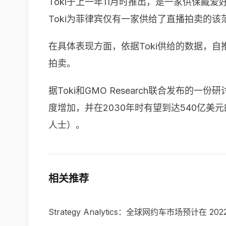
Toki于上一年11月时推出，是一家供保藏
Toki为菲律宾仅有一家供给了直播拍卖的该
在具体表现方面，依据Toki供给的数据，自
拍卖。
据
Toki
和
GMO Research
联合发布的一份研
度增加，并在
2030
年时有望到达
540
亿美元
人士）。
相关推荐
Strategy Analytics：全球网约车市场预计在 20