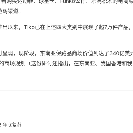
爱好者购买运动鞋、球星卡、Funko公仔、乐高积木的电商
范畴渠道。
推出以来，Tiko已在上述四大类别中展现了超7万件产品，
讨显现，现阶段，东南亚保藏品商场价值到达了
340
亿美
的商场规划（这份研讨还指出，在东南亚、我国香港和我
22 年底复苏