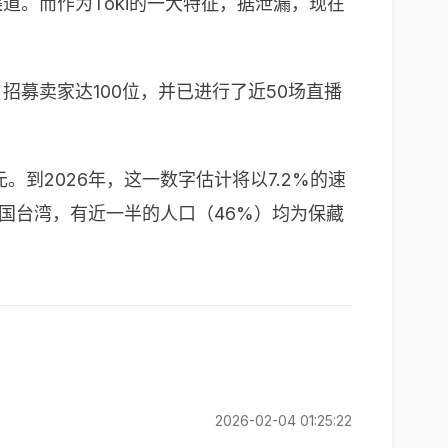
渠道。而作为Toki的一大特征，据泄漏，现在
招募卖家达100位，并已进行了近50场直播
元。到
2026
年，这一数字估计将以
7.2%
的速
国台湾，有近一半的人口（
46%
）均为保藏
2026-02-04 01:25:22