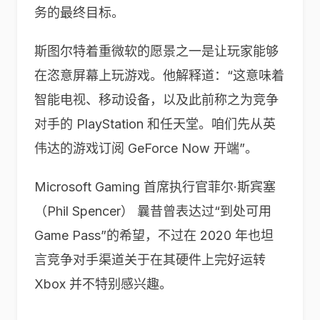
务的最终目标。
斯图尔特着重微软的愿景之一是让玩家能够
在恣意屏幕上玩游戏。他解释道：“这意味着
智能电视、移动设备，以及此前称之为竞争
对手的 PlayStation 和任天堂。咱们先从英
伟达的游戏订阅 GeForce Now 开端”。
Microsoft Gaming 首席执行官菲尔·斯宾塞
（Phil Spencer） 曩昔曾表达过“到处可用
Game Pass”的希望，不过在 2020 年也坦
言竞争对手渠道关于在其硬件上完好运转
Xbox 并不特别感兴趣。