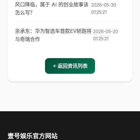
风口降临，属于 AI 的创业故事该
2026-05-30
怎么写？
01:25:21
余承东：华为智选车首款EV轿跑将
2026-05-20
与奇瑞合作
01:25:21
返回资讯列表
壹号娱乐官方网站