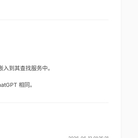
别将嵌入到其查找服务中。
tGPT 相同。