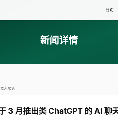
首页
新闻详情
天机器人服务
 3 月推出类 ChatGPT 的 AI 