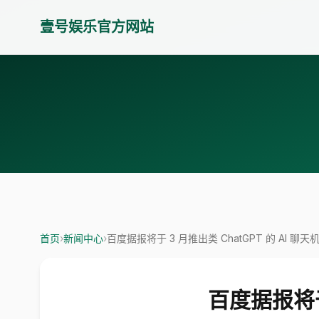
壹号娱乐官方网站
首页
›
新闻中心
›
百度据报将于 3 月推出类 ChatGPT 的 AI 聊
百度据报将于