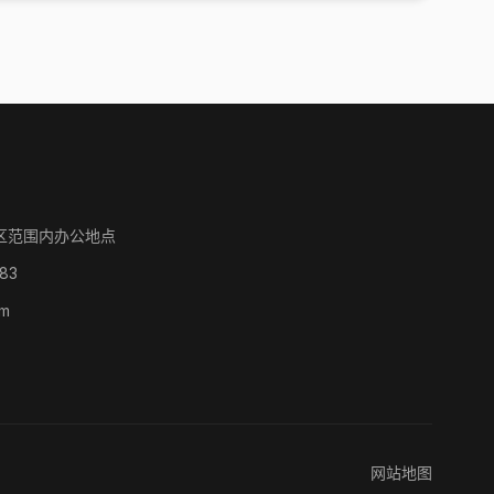
区范围内办公地点
83
om
网站地图