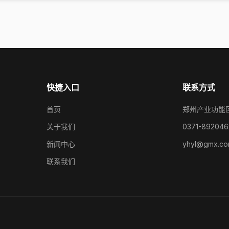
快捷入口
联系方式
首页
郑州产业功能
关于我们
0371-892046
新闻中心
yhyl@gmx.c
联系我们