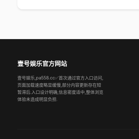
壹号娱乐官方网站
壹号娱乐,pa558.cc✅首次通过官方入口访问,
页面加载速度略显缓慢,部分内容更新存在短
暂滞后.入口设计明确,信息密度适中,整体浏览
体验未造成明显负担.