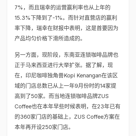
7%，而且瑞幸的运营赢利率也从上年的
15.3%下降到了-1%。而针对直营店的赢利
率下降，瑞幸在财报中表明，这是首要因为
产品均匀价格下滑所造成的。
另一方面，现阶段，东南亚连锁咖啡品牌也
正于马来西亚进行大举扩张。据了解，现
在，印尼咖啡独角兽Kopi Kenangan在该区
域的门店总数已从上一年9月份时的14家提
高到了50家。而当地连锁咖啡品牌ZUS
Coffee也在本年早些时候表明，在23年已有
的360家门店的基础上，ZUS Coffee方案在
本年再开设250家门店。