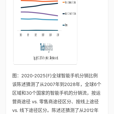
图：2020-2025(F)全球智能手机分销比例
该陈述猜测了从2007年到2028年，全球6个
区域和30个国家的智能手机的分销流，按运
营商途径 vs. 零售商途径区分、按线上途径
vs. 线下途径区分。陈述还猜测了从2012年