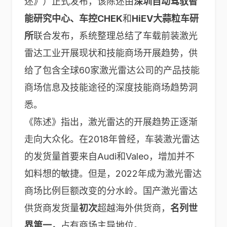
述》）正式发布，该陈述由
深圳自动驾驭智
能研究中心、车控CHEK
和
HiEV大蒜粒车研
所
联合发布，系统整理总结了车载前装激光
雷达工业开展现状和技能商场开展趋势，供
给了包含全球60家激光雷达公司的产品技能
商场信息及技能途径的深度技能商场趋势洞
悉。
《陈述》指出，激光雷达的开展趋势正逐渐
走向大众化。在2018年曾经，车装激光雷达
的发货量首要来自Audi和Valeo，增加并不
如料想的敏捷。但是，2022年成为激光雷达
商场比例巨额改变的分水岭。国产激光雷达
供货商发货量
初次
超越海外供货商，
名列世
界第一，
占有商场主导地位。