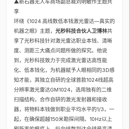
▲新石器无人车商场副总裁刘明敏作主题共
享
环绕《1024 高线数低本钱激光雷达—真实的
机器之眼》主题，
光秒科技合伙人卫博林
共
享了光秒科技针对激光雷达职业本钱、清晰
度、测距三大痛点问题所做的探究。他说
到，光秒科技致力于完成激光雷达高性能
化、低本钱化，为机器赋予人眼相同的3D感
知才能，其独立自研的全球首款1024线超高
分辨率激光雷达GM1024，选用独有的二维
扫描结构，合作自研的激光发射器和接收
器，将物料本钱做到职业平均水平的1/3，一
起，在确保超越150米勘探间隔、10Hz以上
刷新率的根底上，纵向线数到达全球最高清