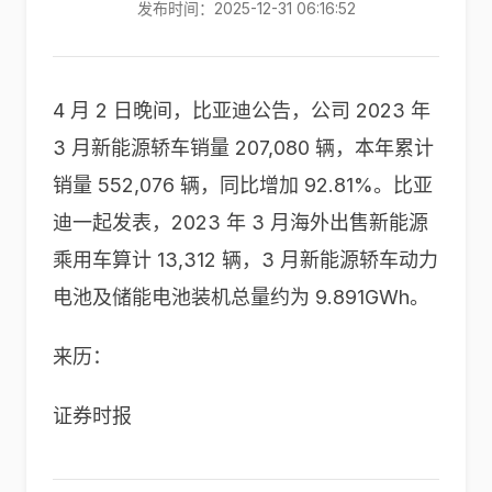
发布时间：2025-12-31 06:16:52
4 月 2 日晚间，比亚迪公告，公司 2023 年
3 月新能源轿车销量 207,080 辆，本年累计
销量 552,076 辆，同比增加 92.81%。比亚
迪一起发表，2023 年 3 月海外出售新能源
乘用车算计 13,312 辆，3 月新能源轿车动力
电池及储能电池装机总量约为 9.891GWh。
来历：
证券时报