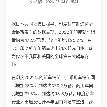
发布时间：2026-05-04 01:25:21
据日本共同社15日报导，印度轿车制造商协
会最新发布的数据显现，2022年印度新车销
量约为472.5万辆，较上年增加25.7%。由
此，印度新车年销量史上初次超越日本，成
为仅次于我国和美国的全球第三大轿车商
场。
在印度2022年的新车销量中，乘用车销量同
比增加23%，到达约379.2万辆；商用车同
比增加37.8%，到达约93.3万辆。印度轿车
行业人士遍及估计本年国内商场有望进一步