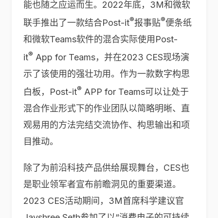
能也随之应运而生。2022年底，3M和微软
®
®
联手推出了一款结合Post-it
报事贴
便条纸
和微软Teams软件的混合实际使用Post-
®
it
App for Teams，并在2023 CES现场演
示了该使用的强壮功用。作为一款数字构思
®
白板，Post-it
APP for Teams可以让处于
混合作业形式下的作业团队以简略明晰、直
观易用的方法完结交流协作、构思输出和项
目推动。
除了为前沿科技产品供给展现舞台，CES也
是职业领军者宣布前瞻洞见的重要渠道。
2023 CES活动期间，3M首席科学建议官
Jayshree Seth参加了以“消费电子的可持续