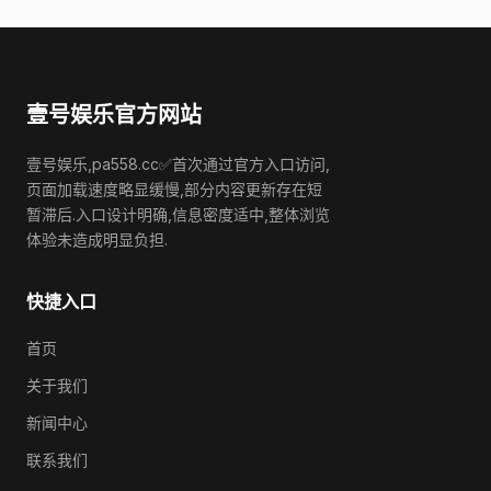
壹号娱乐官方网站
壹号娱乐,pa558.cc✅首次通过官方入口访问,
页面加载速度略显缓慢,部分内容更新存在短
暂滞后.入口设计明确,信息密度适中,整体浏览
体验未造成明显负担.
快捷入口
首页
关于我们
新闻中心
联系我们