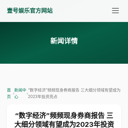
壹号娱乐官方网站
新闻详情
首
新闻中
“数字经济”频频现身券商报告 三大细分领域有望成为
›
›
页
心
2023年投资亮点
“数字经济”频频现身券商报告 三
大细分领域有望成为2023年投资