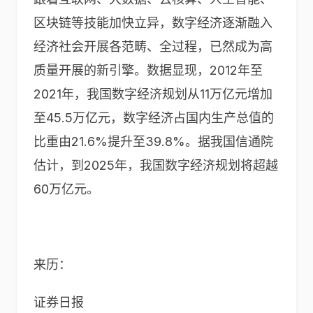
区块链等技能加快立异，数字经济逐渐融入
经济社会开展各范畴、全过程，已然成为高
质量开展的新引擎。数据显现，2012年至
2021年，我国数字经济规划从11万亿元增加
至45.5万亿元，数字经济占国内生产总值的
比重由21.6%提升至39.8%。据我国信通院
估计，到2025年，我国数字经济规划将超越
60万亿元。
来历：
证券日报