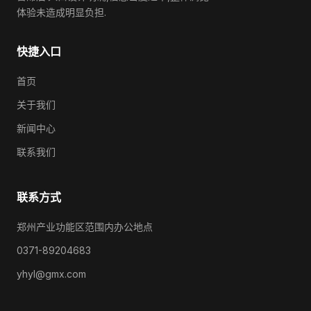
体验未造成明显负担.
快捷入口
首页
关于我们
新闻中心
联系我们
联系方式
郑州产业功能区范围内办公地点
0371-89204683
yhyl@gmx.com