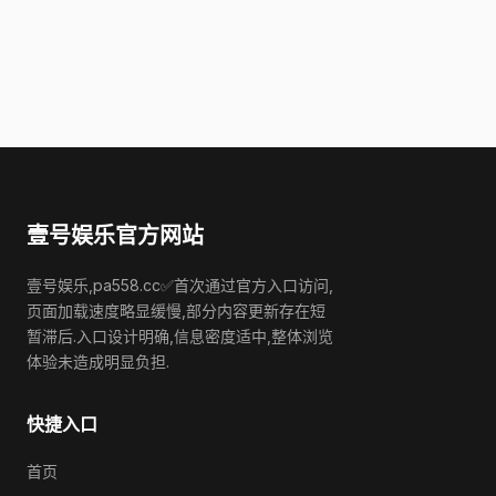
壹号娱乐官方网站
壹号娱乐,pa558.cc✅首次通过官方入口访问,
页面加载速度略显缓慢,部分内容更新存在短
暂滞后.入口设计明确,信息密度适中,整体浏览
体验未造成明显负担.
快捷入口
首页