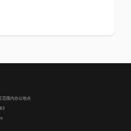
区范围内办公地点
83
om