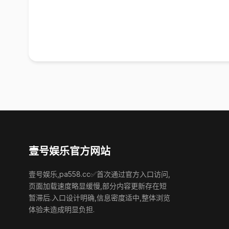
壹号娱乐官方网站
壹号娱乐,pa558.cc✅首次通过官方入口访问,
页面加载速度略显缓慢,部分内容更新存在短
暂滞后.入口设计明确,信息密度适中,整体浏览
体验未造成明显负担.