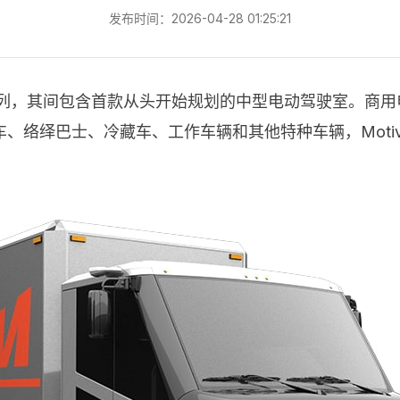
发布时间：2026-04-28 01:25:21
 Argo 系列，其间包含首款从头开始规划的中型电动驾驶室。商
络绎巴士、冷藏车、工作车辆和其他特种车辆，Motiv 