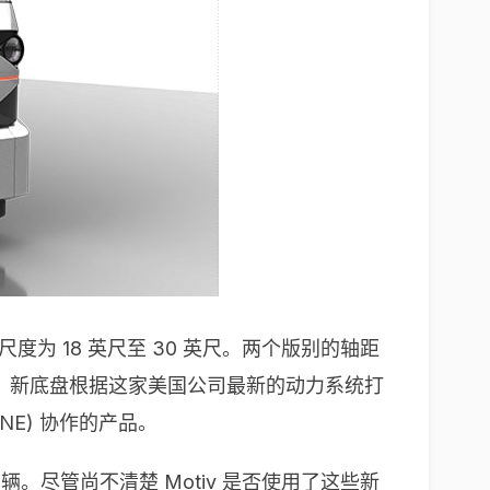
子尺度为 18 英尺至 30 英尺。两个版别的轴距
8 英尺。新底盘根据这家美国公司最新的动力系统打
(ONE) 协作的产品。
辆。尽管尚不清楚 Motiv 是否使用了这些新