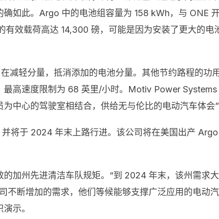
此。Argo 中的电池组容量为 158 kWh，与 ON
rgo L 的有效载荷高达 14,300 磅，可能是因为安装了更大
构旨在减轻分量，抵消添加的电池分量。其他节约路程的功
为 68 英里/小时。Motiv Power Systems 首席执
员为中心的驾驶室相结合，供给无与伦比的电动汽车体会
定，并将于 2024 年末上路行进。该公司将在美国出产 Arg
效的加州先进清洁车队规矩。“到 2024 年末，该州需求大约
司不断增加的需求，他们等候能够支撑广泛应用的电动汽车解决方案。
织演示。