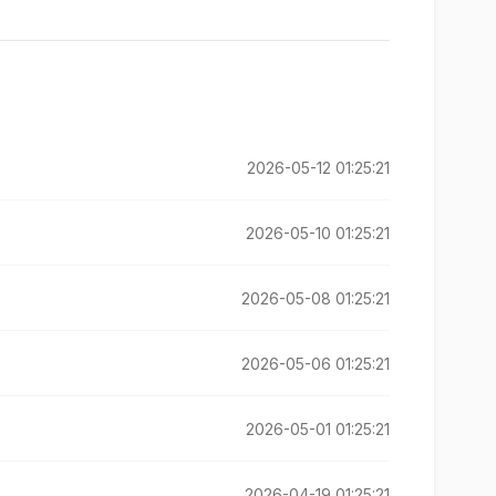
2026-05-12 01:25:21
2026-05-10 01:25:21
2026-05-08 01:25:21
2026-05-06 01:25:21
2026-05-01 01:25:21
2026-04-19 01:25:21