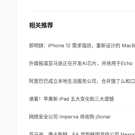
相关推荐
郭明錤：iPhone 12 需求强劲，重新设计的 MacBoo
外媒报道亚马逊正在开发AI芯片，并将用于Echo
阿里巴巴成立本地生活服务公司，合并饿了么和口
速看！苹果新 iPad 五大变化和三大遗憾
网络安全公司 Imperva 将收购 jSonar
亚马逊、康卡斯特、EA 竞购韩国游戏公司 Nexo