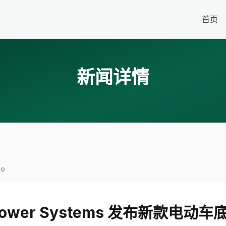
首页
新闻详情
go
 Power Systems 发布新款电动车底