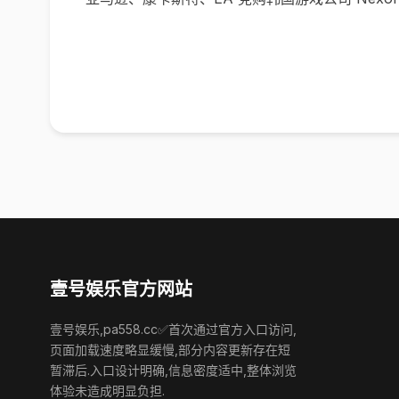
壹号娱乐官方网站
壹号娱乐,pa558.cc✅首次通过官方入口访问,
页面加载速度略显缓慢,部分内容更新存在短
暂滞后.入口设计明确,信息密度适中,整体浏览
体验未造成明显负担.