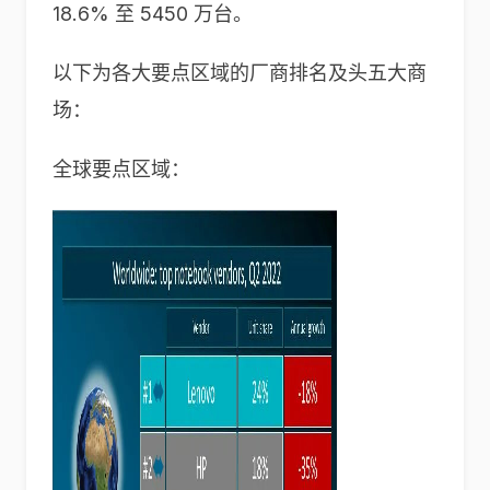
18.6% 至 5450 万台。
以下为各大要点区域的厂商排名及头五大商
场：
全球要点区域：