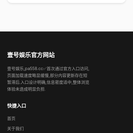
壹号娱乐官方网站
壹号娱乐,pa558.cc✅首次通过官方入口访问,
页面加载速度略显缓慢,部分内容更新存在短
暂滞后.入口设计明确,信息密度适中,整体浏览
体验未造成明显负担.
快捷入口
首页
关于我们