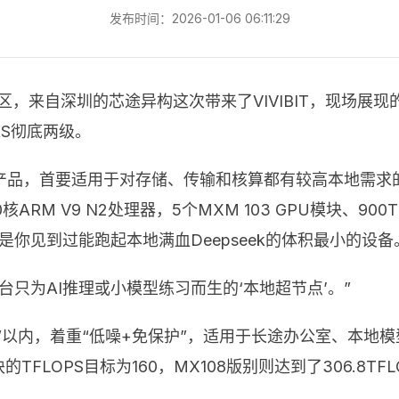
发布时间：2026-01-06 06:11:29
eption展区，来自深圳的芯途异构这次带来了VIVIBIT，现
AS彻底两级。
产品，首要适用于对存储、传输和核算都有较高本地需求
M V9 N2处理器，5个MXM 103 GPU模块、900TB S
是你见到过能跑起本地满血Deepseek的体积最小的设备
只为AI推理或小模型练习而生的‘本地超节点’。”
0W以内，着重“低噪+免保护”，适用于长途办公室、本
FLOPS目标为160，MX108版别则达到了306.8TF