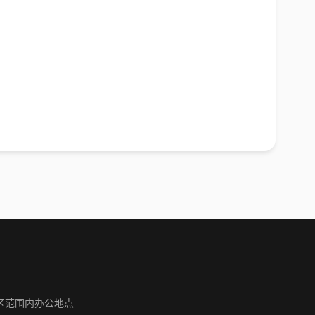
区范围内办公地点