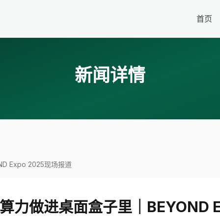
首页
新闻详情
D Expo 2025现场报道
AI算力做进桌面盒子里｜BEYOND E