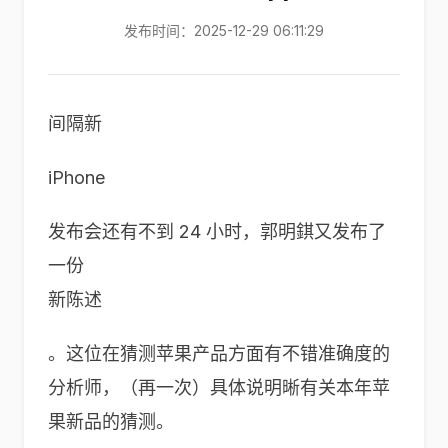
发布时间：2025-12-29 06:11:29
间隔新
iPhone
发布会还有不到 24 小时，郭明錤又发布了
一份
新陈述
。这位在猜测苹果产品方面有不错准确度的
分析师，（再一次）具体说明晰有关本年苹
果新品的猜测。