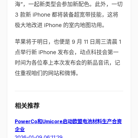
海”，一起新类型会参加新配色。此外，一切
3 款新 iPhone 都将装备超宽带技能，这将
极大地改进 iPhone 的室内地图功用。
苹果将于明日，也便是 9 月 11 日周三清晨 1
点举行新 iPhone 发布会，动点科技会第一
时间为各位奉上本次发布会的新品音讯，记
住重视咱们的网站和微博。
相关推荐
PowerCo和Umicore启动欧盟电池材料生产合资
企业
2026-01-09 06:11:29