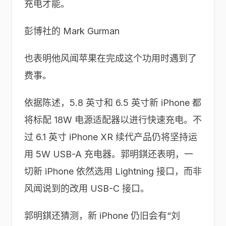
充电才能。
彭博社的 Mark Gurman
也表明他风闻苹果在完成这个功用时遇到了
费事。
依据陈述，5.8 英寸和 6.5 英寸新 iPhone 都
将标配 18W 电源适配器以进行快速充电。不
过 6.1 英寸 iPhone XR 续代产品仍将坚持运
用 5W USB-A 充电器。郭明錤还表明，一
切新 iPhone 依然选用 Lightning 接口，而非
风闻说到的改用 USB-C 接口。
郭明錤还猜测，新 iPhone 仍旧会有“刘