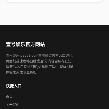
壹号娱乐官方网站
壹号娱乐,pa558.cc✅首次通过官方入口访问,
页面加载速度略显缓慢,部分内容更新存在短
暂滞后.入口设计明确,信息密度适中,整体浏览
体验未造成明显负担.
快捷入口
首页
关于我们