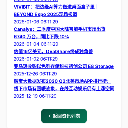
VIVIBIT：把边缘AI算力做进桌面盒子里｜
BEYOND Expo 2025现场报道
2026-01-06 06:11:29
Canalys：二季度中国大陆智能手机市场出货
6740 万台，同比下跌 10%
2026-01-04 06:11:29
估值16亿美元，DealShare终成独角兽
2026-01-02 06:11:29
亚马逊收购以色列存储科技初创公司 E8 Storage
2025-12-26 06:11:29
触宝大数据发布2020 Q2北美市场APP排行榜：
线下市场有回暖迹象，在线互动娱乐仍有上涨空间
2025-12-19 06:11:29
返回资讯列表