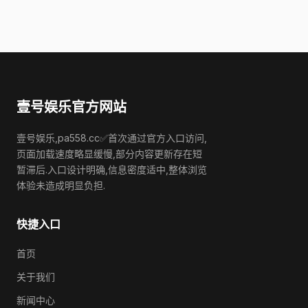
壹号娱乐官方网站
壹号娱乐,pa558.cc✅首次通过官方入口访问,
页面加载速度略显缓慢,部分内容更新存在短
暂滞后.入口设计明确,信息密度适中,整体浏览
体验未造成明显负担.
快捷入口
首页
关于我们
新闻中心