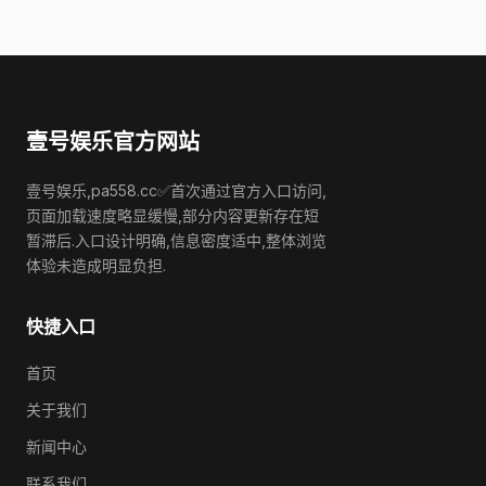
壹号娱乐官方网站
壹号娱乐,pa558.cc✅首次通过官方入口访问,
页面加载速度略显缓慢,部分内容更新存在短
暂滞后.入口设计明确,信息密度适中,整体浏览
体验未造成明显负担.
快捷入口
首页
关于我们
新闻中心
联系我们