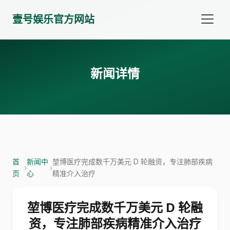
壹号娱乐官方网站
新闻详情
首
新闻中
堃博医疗完成数千万美元 D 轮融资，专注肺部疾病
›
›
页
心
精准介入治疗
堃博医疗完成数千万美元 D 轮融
资，专注肺部疾病精准介入治疗