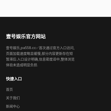
壹号娱乐官方网站
壹号娱乐,pa558.cc✅首次通过官方入口访问,
页面加载速度略显缓慢,部分内容更新存在短
暂滞后.入口设计明确,信息密度适中,整体浏览
体验未造成明显负担.
快捷入口
首页
关于我们
新闻中心