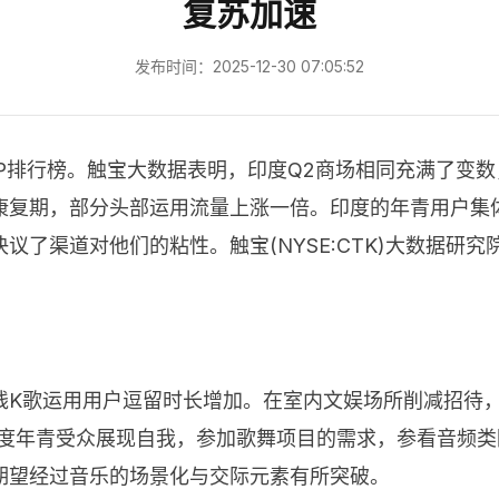
复苏加速
发布时间：2025-12-30 07:05:52
APP排行榜。触宝大数据表明，印度Q2商场相同充满了变
康复期，部分头部运用流量上涨一倍。印度的年青用户集
了渠道对他们的粘性。触宝(NYSE:CTK)大数据研
线K歌运用用户逗留时长增加。在室内文娱场所削减招待
契合印度年青受众展现自我，参加歌舞项目的需求，参看音频类
期望经过音乐的场景化与交际元素有所突破。