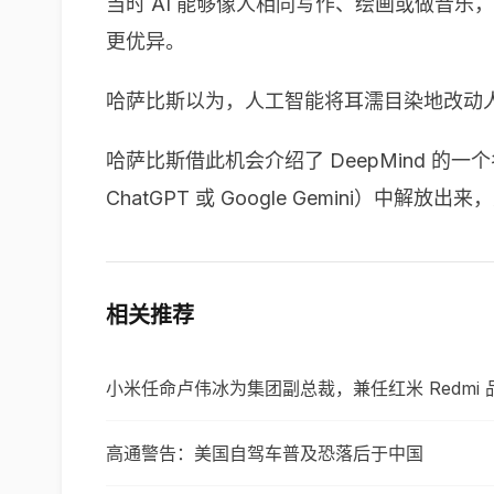
当时 AI 能够像人相同写作、绘画或做音乐
更优异。
哈萨比斯以为，人工智能将耳濡目染地改动
哈萨比斯借此机会介绍了 DeepMind 的一
ChatGPT 或 Google Gemini）
相关推荐
小米任命卢伟冰为集团副总裁，兼任红米 Redmi
高通警告：美国自驾车普及恐落后于中国