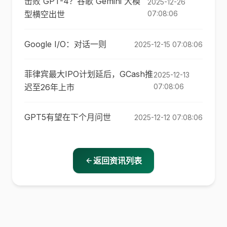
击败 GPT-4？谷歌 Gemini 大模
2025-12-26
型横空出世
07:08:06
Google I/O：对话一则
2025-12-15 07:08:06
菲律宾最大IPO计划延后，GCash推
2025-12-13
迟至26年上市
07:08:06
GPT5有望在下个月问世
2025-12-12 07:08:06
返回资讯列表