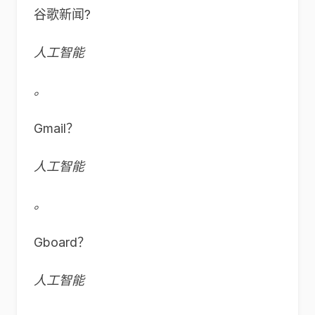
谷歌新闻?
人工智能
。
Gmail？
人工智能
。
Gboard？
人工智能