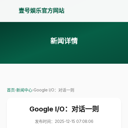
壹号娱乐官方网站
新闻详情
首页
›
新闻中心
›
Google I/O：对话一则
Google I/O：对话一则
发布时间：2025-12-15 07:08:06