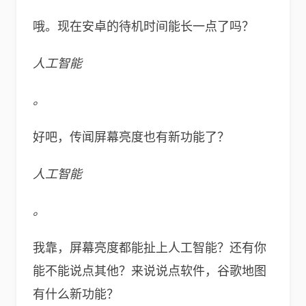
哦。现在安卓的待机时间能长一点了吗？
人工智能
。
好吧，传闻屏幕亮度也有新功能了？
人工智能
。
我靠，屏幕亮度都能扯上人工智能？还有你
能不能说点其他？来说说点软件，谷歌地图
有什么新功能？