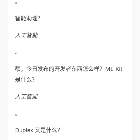
。
智能助理？
人工智能
。
额，今日发布的开发者东西怎么样？ML Kit
是什么？
人工智能
。
Duplex 又是什么？