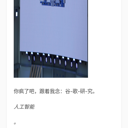
你疯了吧，跟着我念：谷-歌-研-究。
人工智能
。