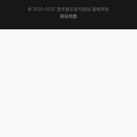
© 2020–2025 壹号娱乐官方网站 版权所有
网站地图