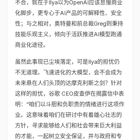
不合，就在于Ilya以为OpenAI应该怠慢商业
化脚步，更专心于AI产品的可解释性、安全
性；与之相对，奥特曼和前总裁Greg则秉持
技能乐观主义，倾向于活跃推进AI模型跑通
商业化途径。
虽然此事现已尘埃落定，可是Ilya的担忧仍
不无道理。飞速进化的大模型，会不会成为
未来悬在人们头顶的达摩克利斯之剑？针对
这样的担忧，谷歌 CEO皮查伊在揭露信中表
明：“咱们以斗胆和负职责的情绪进行这项作
业。这意味着咱们在研讨中有着雄心壮志的
方针，寻求能够给人们和社会带来巨大利益
的才能，一起树立安全保证，并与政府和专