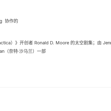
rg 协作的
ca）》开创者 Ronald D. Moore 的太空剧集；由 Jennifer
alan（奈特·沙马兰）一部