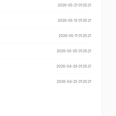
2026-05-21 01:25:21
2026-05-13 01:25:21
2026-05-11 01:25:21
2026-05-05 01:25:21
2026-04-29 01:25:21
2026-04-25 01:25:21