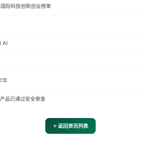
重推出国际科技创新创业榜单
AI
年华
产品已通过安全审查
返回资讯列表