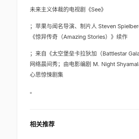
未来主义体裁的电视剧《See》
；苹果与闻名导演、制片人 Steven Spielbe
《惊异传奇（Amazing Stories）》续作
；来自《太空堡垒卡拉狄加（Battlestar Galacti
网络晨间秀；由电影编剧 M. Night Shyam
心思惊悚剧集
。
相关推荐