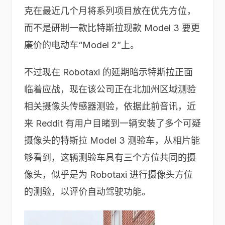
克在最近几个月将系列项目放在优先方位，
而不是研制一款比特斯拉现款 Model 3 要更
廉价的电动车“Model 2”上。
不过现在 Robotaxi 的延期暗示特斯拉正面
临着应战，现在该公司正在北加州区域测验
相关摄像头传感器测验，依据此前音讯，近
来 Reddit 有用户目睹到一辆安装了多个可疑
摄像头的特斯拉 Model 3 测验车，从相片能
够看到，这辆测验车具有三个方位共同的摄
像头，似乎是为 Robotaxi 进行摄像头方位
的测验，以评价自动驾驶功能。