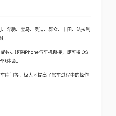
宾利、奔驰、宝马、奥迪、群众、丰田、法拉利
融。
蓝牙或数据线将iPhone与车机衔接，即可将iOS
智能体会。
操控车库门等，极大地提高了驾车过程中的操作