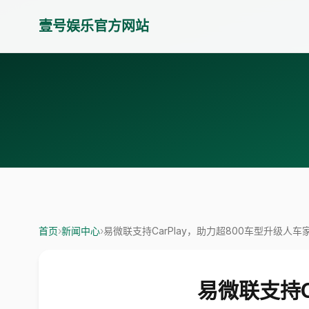
壹号娱乐官方网站
首页
›
新闻中心
›
易微联支持CarPlay，助力超800车型升级人
易微联支持C