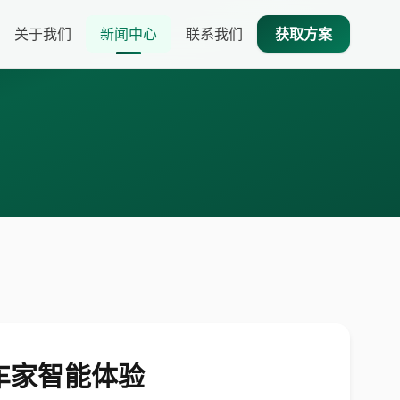
关于我们
新闻中心
联系我们
获取方案
人车家智能体验