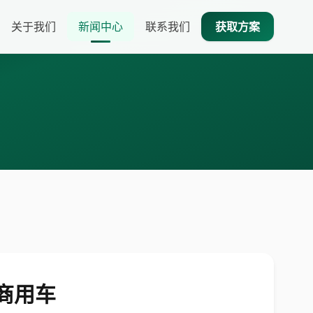
关于我们
新闻中心
联系我们
获取方案
型商用车