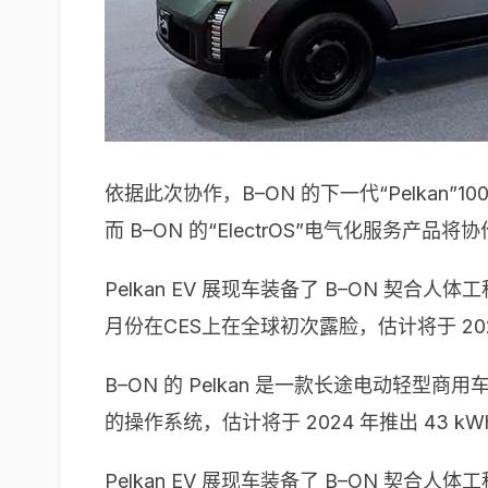
依据此次协作，B–ON 的下一代“Pelkan”
而 B–ON 的“ElectrOS”电气化服务产
Pelkan EV 展现车装备了 B–ON 契
月份在CES上在全球初次露脸，估计将于 20
B–ON 的 Pelkan 是一款长途电动
的操作系统，估计将于 2024 年推出 43 kWh
Pelkan EV 展现车装备了 B–ON 契