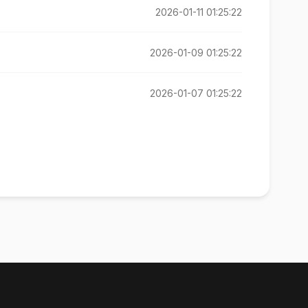
2026-01-11 01:25:22
2026-01-09 01:25:22
2026-01-07 01:25:22