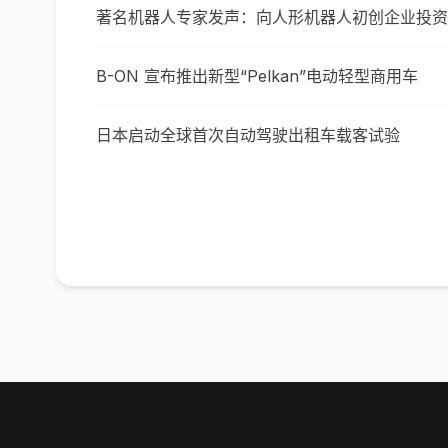
著名机器人专家发声：向人形机器人初创企业投资
B-ON 宣布推出新型“Pelkan”电动轻型商用车
日本启动全球首次自动驾驶出租车载客试验