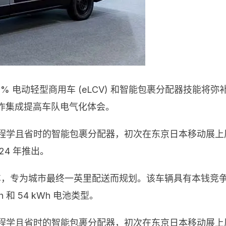
100% 电动轻型商用车 (eLCV) 和智能包裹分配器技能
品将协作集成提高车队电气化体会。
合人体工程学且省时的智能包裹分配器，初次在东京日本移动展上
24 年推出。
轻型商用车，专为城市最终一英里配送而规划。该车辆具有本
 和 54 kWh 电池类型。
合人体工程学且省时的智能包裹分配器，初次在东京日本移动展上