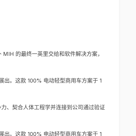
将弥补 MIH 的最终一英里交给和软件解决方案，
展出。这款 100% 电动轻型商用车方案于 1
钱竞争力、契合人体工程学并连接到公司通过验证
展出。这款 100% 电动轻型商用车方案于 1