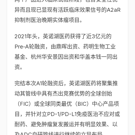
异而且现已显现有活跃临床效果信号的A2aR
抑制剂医治晚期实体瘤项目。
2021年头，英诺湖医药获得了近3亿元的
Pre-A轮融资，由鼎晖出资、药明生物工业
基金、杭州华安景因出资和华盖本钱一同出
资。
完结本次A1轮融资后，英诺湖医药将聚集推
动其管线中具有杰出竞赛优势的全球创始
（FIC）或全球同类最优（BIC）中心产品项
目，并针对立PD-1/PD-L1免疫医治不应对或
耐药、避免肿瘤复发搬运并有明显效果、以
及ADC自研管线进行继续的立异布局。