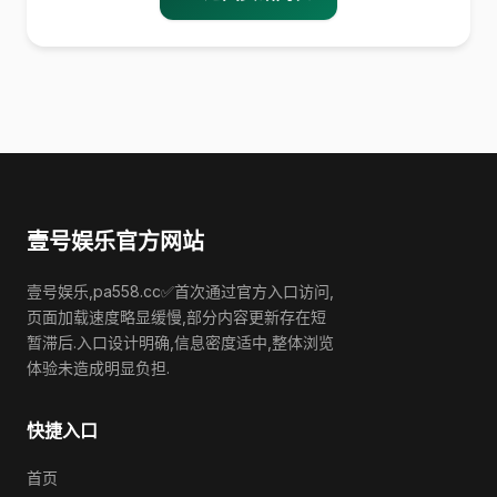
壹号娱乐官方网站
壹号娱乐,pa558.cc✅首次通过官方入口访问,
页面加载速度略显缓慢,部分内容更新存在短
暂滞后.入口设计明确,信息密度适中,整体浏览
体验未造成明显负担.
快捷入口
首页