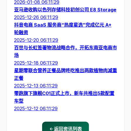
2026-01-08 06:11:29
亚马逊收购以色列存储科技初创公司 E8 Storage
2025-12-26 06:11:29
抖音电商 SaaS 服务商“热度星选”完成亿元 A+
轮融资
2025-12-20 06:11:29
百世与长虹签署物流战略合作，开拓东南亚电商市
场
2025-12-18 06:11:29
星期零联合营养正餐品牌咚吃推出两款植物肉减重
正餐
2025-12-13 06:11:29
零跑旗下旗舰C01正式上市，新车共推出5款配置
车型
2025-12-12 06:11:29
返回资讯列表