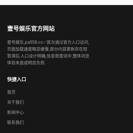
壹号娱乐官方网站
壹号娱乐,pa558.cc✅首次通过官方入口访问,
页面加载速度略显缓慢,部分内容更新存在短
暂滞后.入口设计明确,信息密度适中,整体浏览
体验未造成明显负担.
快捷入口
首页
关于我们
新闻中心
联系我们