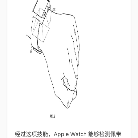
经过这项技能，Apple Watch 能够检测佩带