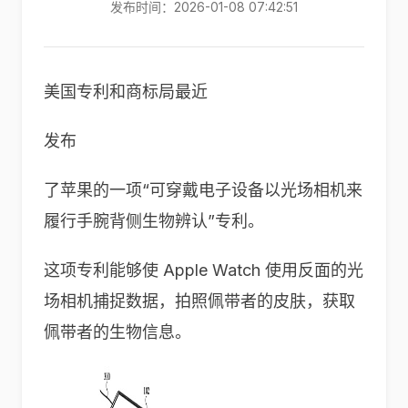
发布时间：2026-01-08 07:42:51
美国专利和商标局最近
发布
了苹果的一项“可穿戴电子设备以光场相机来
履行手腕背侧生物辨认”专利。
这项专利能够使 Apple Watch 使用反面的光
场相机捕捉数据，拍照佩带者的皮肤，获取
佩带者的生物信息。