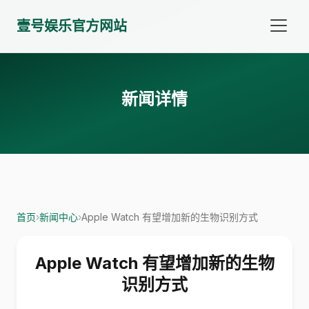
壹号娱乐官方网站
新闻详情
首页
›
新闻中心
›
Apple Watch 有望增加新的生物识别方式
Apple Watch 有望增加新的生物
识别方式